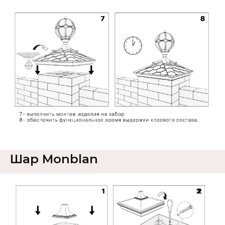
Шар Monblan