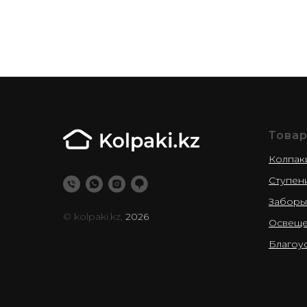
Това
Колпак
Ступен
Заборы
© kolpaki.kz,
2026
Освещ
Благоу