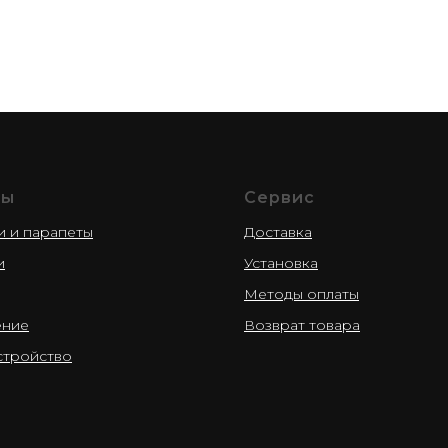
ры
Сервис
и и парапеты
Доставка
и
Установка
Методы оплаты
ение
Возврат товара
стройство