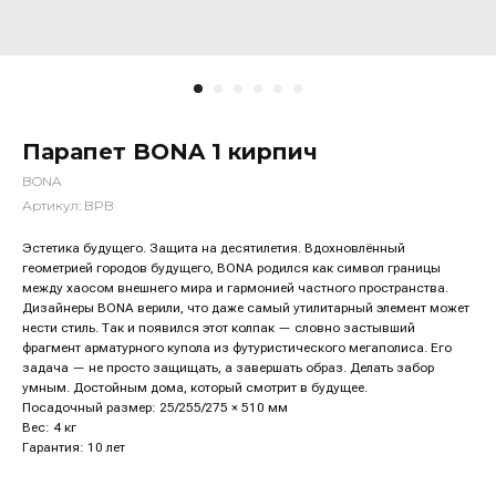
Парапет BONA 1 кирпич
BONA
Артикул:
BPB
Эстетика будущего. Защита на десятилетия. Вдохновлённый
геометрией городов будущего, BONA родился как символ границы
между хаосом внешнего мира и гармонией частного пространства.
Дизайнеры BONA верили, что даже самый утилитарный элемент может
нести стиль. Так и появился этот колпак — словно застывший
фрагмент арматурного купола из футуристического мегаполиса. Его
задача — не просто защищать, а завершать образ. Делать забор
умным. Достойным дома, который смотрит в будущее.
Посадочный размер: 25/255/275 × 510 мм
Меню
Вес: 4 кг
Гарантия: 10 лет